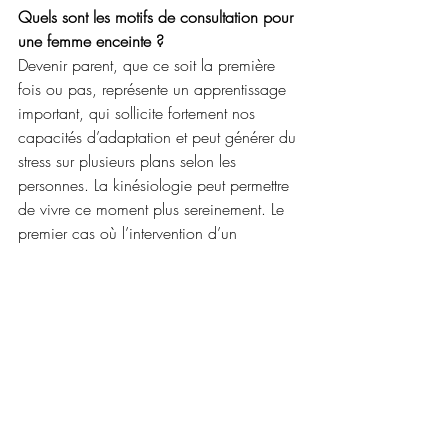
Quels sont les motifs de consultation pour 
une femme enceinte ?
Devenir parent, que ce soit la première 
fois ou pas, représente un apprentissage 
important, qui sollicite fortement nos 
capacités d’adaptation et peut générer du 
stress sur plusieurs plans selon les 
personnes. La kinésiologie peut permettre 
de vivre ce moment plus sereinement. Le 
premier cas où l’intervention d’un 
kinésiologue peut être utile est bien sûr 
lorsque l’on rencontre des difficultés à 
tomber enceinte sans raison médicale 
identifiée. Cette technique permet alors 
d’investiguer la ou les causes en jeu, qui 
peuvent varier d’une personne à l’autre - 
conflit psychologique, carences 
vitaminiques, etc.). Lorsque la grossesse 