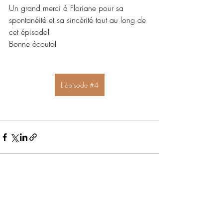
Un grand merci à Floriane pour sa 
spontanéité et sa sincérité tout au long de 
cet épisode!
Bonne écoute!
L'épisode #4
Posts récents
Voir tout