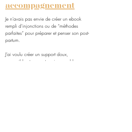
accompagnement
Je n’avais pas envie de créer un ebook 
rempli d’injonctions ou de “méthodes 
parfaites” pour préparer et penser son post-
partum.
J’ai voulu créer un support doux, 
accessible et concret, qui rassemble 
toutes les choses que je transmets au 
quotidien dans mes accompagnements.
Alors dans mon Ebook de 86 pages, 
vous retrouverez non seulement des 
informations pour votre accouchement, 
MAIS aussi, des outils pour préparer votre 
post-partum plus sereinement: